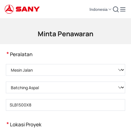
Indonesia
Mesin Konstruksi | Peralatan Beton | Derek Konstruksi - SANY Group
Minta Penawaran
*
Peralatan
Pilih kategori produk
Pilih tipe produk
Masukkan model produk
*
Lokasi Proyek