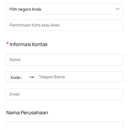
Pilih negara Anda
Pilih negara
Masukkan Kota atau Wilayah
*
Informasi Kontak
Masukkan nama
Silakan masukkan Kode nasional
Silakan masukkan kode area
Masukkan nomor telepon
Masukkan nomor telepon yang benar(8-15)
Masukkan alamat email
Masukkan alamat email yang benar
Nama Perusahaan