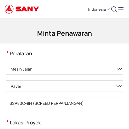
Indonesia
Mesin Konstruksi | Peralatan Beton | Derek Konstruksi - SANY Group
Minta Penawaran
*
Peralatan
Pilih kategori produk
Pilih tipe produk
Masukkan model produk
*
Lokasi Proyek