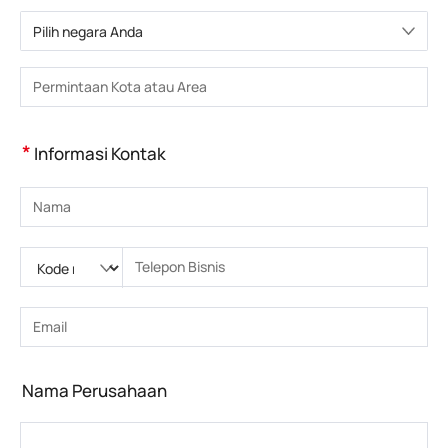
Pilih negara Anda
Pilih negara
Masukkan Kota atau Wilayah
*
Informasi Kontak
Masukkan nama
Silakan masukkan Kode nasional
Silakan masukkan kode area
Masukkan nomor telepon
Masukkan nomor telepon yang benar(8-15)
Masukkan alamat email
Masukkan alamat email yang benar
Nama Perusahaan