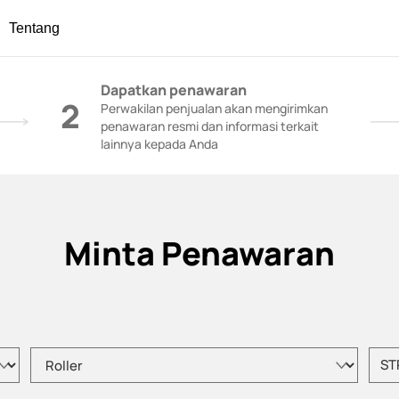
Tentang
onstruksi - SANY Group
Dapatkan penawaran
2
Perwakilan penjualan akan mengirimkan
penawaran resmi dan informasi terkait
lainnya kepada Anda
Minta Penawaran
Pilih tipe produk
Masuk