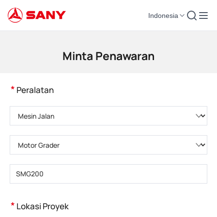
Indonesia
Mesin Konstruksi | Peralatan Beton | Derek Konstruksi - SANY Group
Minta Penawaran
*
Peralatan
Pilih kategori produk
Pilih tipe produk
Masukkan model produk
*
Lokasi Proyek