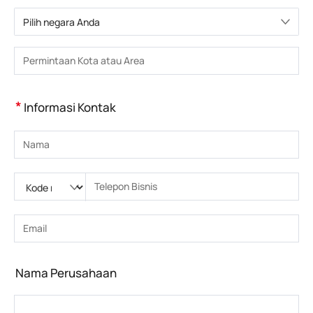
Pilih negara Anda
Pilih negara
Masukkan Kota atau Wilayah
*
Informasi Kontak
Masukkan nama
Silakan masukkan Kode nasional
Silakan masukkan kode area
Masukkan nomor telepon
Masukkan nomor telepon yang benar(8-15)
Masukkan alamat email
Masukkan alamat email yang benar
Nama Perusahaan