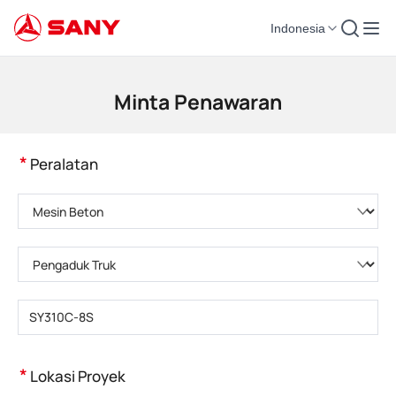
Indonesia
Mesin Konstruksi | Peralatan Beton | Derek Konstruksi - SANY Group
Minta Penawaran
*
Peralatan
Pilih kategori produk
Pilih tipe produk
Masukkan model produk
*
Lokasi Proyek