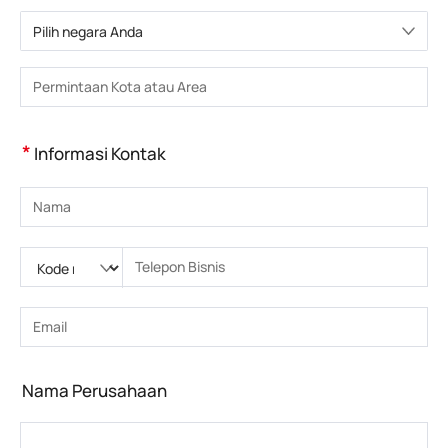
Pilih negara Anda
Pilih negara
Masukkan Kota atau Wilayah
*
Informasi Kontak
Masukkan nama
Silakan masukkan Kode nasional
Silakan masukkan kode area
Masukkan nomor telepon
Masukkan nomor telepon yang benar(8-15)
Masukkan alamat email
Masukkan alamat email yang benar
Nama Perusahaan