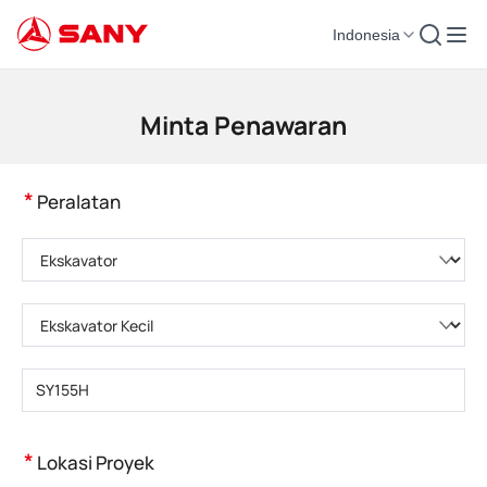
Indonesia
Mesin Konstruksi | Peralatan Beton | Derek Konstruksi - SANY Group
Minta Penawaran
*
Peralatan
Pilih kategori produk
Pilih tipe produk
Masukkan model produk
*
Lokasi Proyek