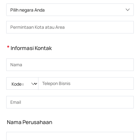
Pilih negara Anda
Pilih negara
Masukkan Kota atau Wilayah
*
Informasi Kontak
Masukkan nama
Silakan masukkan Kode nasional
Silakan masukkan kode area
Masukkan nomor telepon
Masukkan nomor telepon yang benar(8-15)
Masukkan alamat email
Masukkan alamat email yang benar
Nama Perusahaan