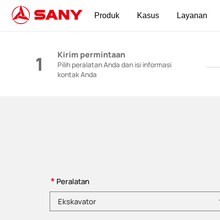
Produk
Kasus
Layanan
Mesin Konstruksi | Peralatan Beton | Derek K
Kirim permintaan
1
Pilih peralatan Anda dan isi informasi
kontak Anda
*
Peralatan
Pilih kategori produk