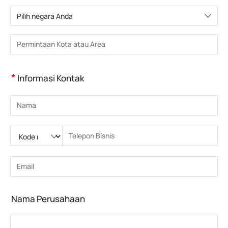
Pilih negara Anda
Pilih negara
Masukkan Kota atau Wilayah
*
Informasi Kontak
Masukkan nama
Silakan masukkan Kode nasional
Silakan masukkan kode area
Masukkan nomor telepon
Masukkan nomor telepon yang benar(8-15)
Masukkan alamat email
Masukkan alamat email yang benar
Nama Perusahaan