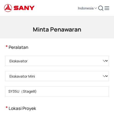
Indonesia
Mesin Konstruksi | Peralatan Beton | Derek Konstruksi - SANY Group
Minta Penawaran
*
Peralatan
Pilih kategori produk
Pilih tipe produk
Masukkan model produk
*
Lokasi Proyek