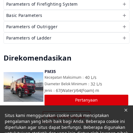
Parameters of Firefighting System
Basic Parameters
Parameters of Outrigger
Parameters of Ladder
Direkomendasikan
PM35
Bandingkan
40
L/s
Kecepatan Maksimum
：
32
L/s
Diameter Belok Minimum
：
67(Water)/64(Foam)
m
Jenis
：
Pertanyaan
Situs kami menggunakan cookie untuk menciptakan
Lihat Lebih Banyak
pengalaman yang lebih baik bagi Anda. Beberapa cookie ini
diperlukan agar situs dapat berfungsi. Beberapa digunakan