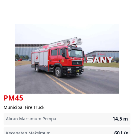
PM45
Municipal Fire Truck
14.5
m
Aliran Maksimum Pompa
60
L/s
Kecepatan Maksimum