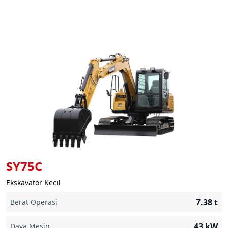
SY75C
Ekskavator Kecil
7.38
t
Berat Operasi
43
kW
Daya Mesin