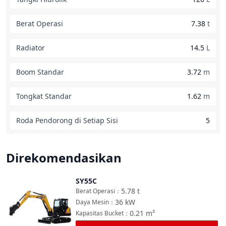
Berat Operasi
7.38
t
Radiator
14.5
L
Boom Standar
3.72
m
Tongkat Standar
1.62
m
Roda Pendorong di Setiap Sisi
5
Direkomendasikan
SY55C
Bandingkan
5.78
t
Berat Operasi
：
36
kW
Daya Mesin
：
0.21
m³
Kapasitas Bucket
：