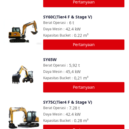
Pertanyaan
SY60C(Tier4 F & Stage Ⅴ)
Bandingkan
6
t
Berat Operasi
：
42.4
kW
Daya Mesin
：
0.22
m³
Kapasitas Bucket
：
Pertanyaan
SY65W
Bandingkan
5,92
t
Berat Operasi
：
45,4
kW
Daya Mesin
：
0,21
m³
Kapasitas Bucket
：
Pertanyaan
SY75C(Tier4 F & Stage Ⅴ)
Bandingkan
7.28
t
Berat Operasi
：
42.4
kW
Daya Mesin
：
0.28
m³
Kapasitas Bucket
：