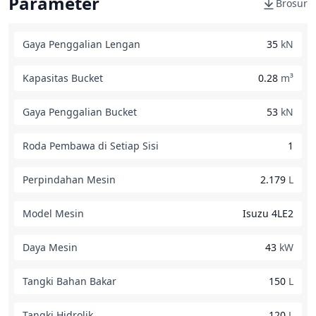
Parameter
Brosur
Gaya Penggalian Lengan
35
kN
Kapasitas Bucket
0.28
m³
Gaya Penggalian Bucket
53
kN
Roda Pembawa di Setiap Sisi
1
Perpindahan Mesin
2.179
L
Model Mesin
Isuzu 4LE2
Daya Mesin
43
kW
Tangki Bahan Bakar
150
L
Tangki Hidrolik
120
L