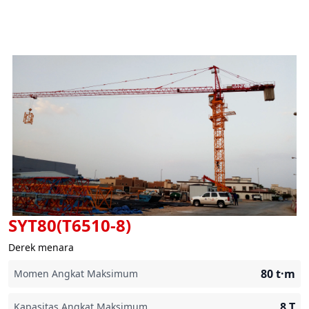
SYT80(T6510-8)
Derek menara
80
t·m
Momen Angkat Maksimum
8
T
Kapasitas Angkat Maksimum