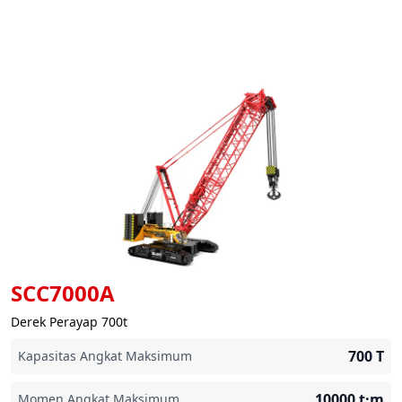
SCC7000A
Derek Perayap 700t
700
T
Kapasitas Angkat Maksimum
10000
t·m
Momen Angkat Maksimum