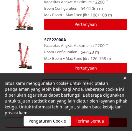
2200
T
Kapasitas Angkat Maksimum
：
54-120m
m
Boom Configuration
：
108+108
m
Max Boom + Max Fixed Jib
：
Pertanyaan
SCE22000A
Bandingkan
2200
T
Kapasitas Angkat Maksimum
：
54-120
m
Boom Configuration
：
126-168
m
Max Boom + Max Fixed Jib
：
Pertanyaan
Situs kami menggunakan cookie untuk menciptakan
Lihat Lebih Banyak
pengalaman yang lebih baik bagi Anda. Beberapa cookie ini
diperlukan agar situs dapat berfungsi. Beberapa digunakan
untuk tujuan statistik dan yang lain diatur oleh layanan pihak
ketiga. Untuk informasi lebih lanjut, silakan baca kebijakan
privasi kami.
Pengaturan Cookie
Terima Semua
Brosur
Pertanyaan