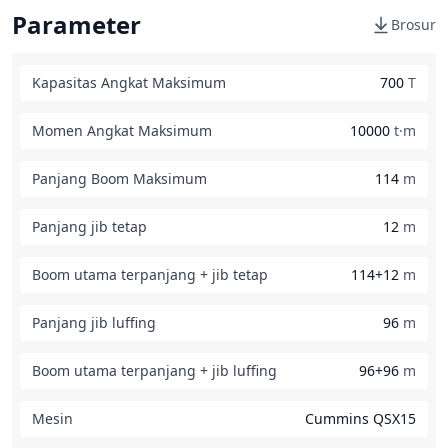
Parameter
Brosur
Kapasitas Angkat Maksimum
700
T
Momen Angkat Maksimum
10000
t·m
Panjang Boom Maksimum
114
m
Panjang jib tetap
12
m
Boom utama terpanjang + jib tetap
114+12
m
Panjang jib luffing
96
m
Boom utama terpanjang + jib luffing
96+96
m
Mesin
Cummins QSX15