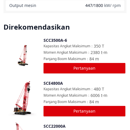
Output mesin
447/1800
kW/ rpm
Direkomendasikan
SCC3500A-6
Bandingkan
350
T
Kapasitas Angkat Maksimum
：
2380
t·m
Momen Angkat Maksimum
：
84
m
Panjang Boom Maksimum
：
Pertanyaan
SCE4800A
Bandingkan
480
T
Kapasitas Angkat Maksimum
：
6006
t·m
Momen Angkat Maksimum
：
84
m
Panjang Boom Maksimum
：
Pertanyaan
SCC22000A
Bandingkan