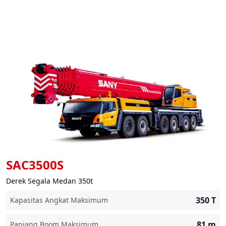
SAC3500S
Derek Segala Medan 350t
350
T
Kapasitas Angkat Maksimum
81
m
Panjang Boom Maksimum