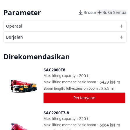
Parameter
Brosur
Buka Semua
Operasi
Berjalan
Direkomendasikan
SAC2000T8
Bandingkan
200
t
Max. lifting capacity
：
6429
kN·m
Max. lifting moment: basic boom
：
85.5
m
Boom length: full-extension boom
：
Pertanyaan
SAC2200T7-8
Bandingkan
220
t
Max. lifting capacity
：
6664
kN·m
Max. lifting moment: basic boom
：