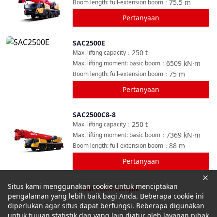
75.5
m
Boom length: full-extension boom
：
Pertanyaan
SAC2500E
Bandingkan
250
t
Max. lifting capacity
：
6509
kN·m
Max. lifting moment: basic boom
：
75
m
Boom length: full-extension boom
：
Pertanyaan
SAC2500C8-8
Bandingkan
250
t
Max. lifting capacity
：
7369
kN·m
Max. lifting moment: basic boom
：
88
m
Boom length: full-extension boom
：
Pertanyaan
Situs kami menggunakan cookie untuk menciptakan
Lihat Lebih Banyak
pengalaman yang lebih baik bagi Anda. Beberapa cookie ini
diperlukan agar situs dapat berfungsi. Beberapa digunakan
untuk tujuan statistik dan yang lain diatur oleh layanan pihak