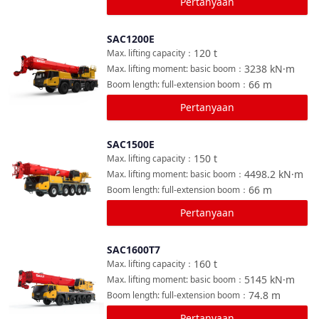
Pertanyaan
SAC1200E
Bandingkan
120
t
Max. lifting capacity
：
3238
kN·m
Max. lifting moment: basic boom
：
66
m
Boom length: full-extension boom
：
Pertanyaan
SAC1500E
Bandingkan
150
t
Max. lifting capacity
：
4498.2
kN·m
Max. lifting moment: basic boom
：
66
m
Boom length: full-extension boom
：
Pertanyaan
SAC1600T7
Bandingkan
160
t
Max. lifting capacity
：
5145
kN·m
Max. lifting moment: basic boom
：
74.8
m
Boom length: full-extension boom
：
Pertanyaan