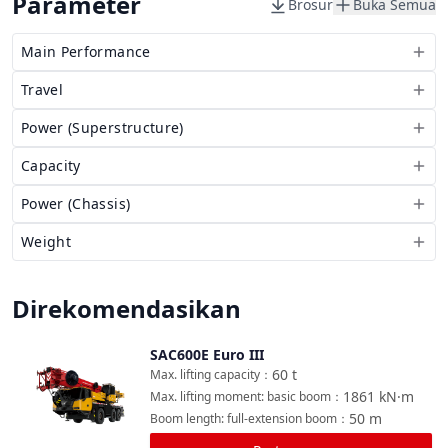
Parameter
Brosur
Buka Semua
Main Performance
Travel
Power (Superstructure)
Capacity
Power (Chassis)
Weight
Direkomendasikan
SAC600E Euro III
Bandingkan
60
t
Max. lifting capacity
：
1861
kN·m
Max. lifting moment: basic boom
：
50
m
Boom length: full-extension boom
：