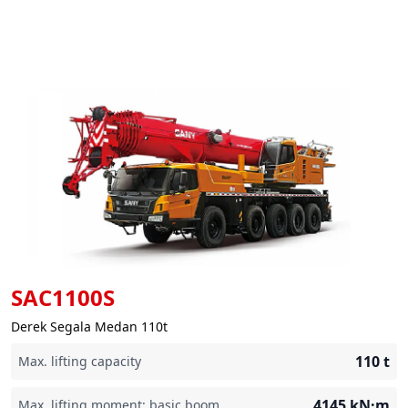
SAC1100S
Derek Segala Medan 110t
110
t
Max. lifting capacity
4145
kN·m
Max. lifting moment: basic boom