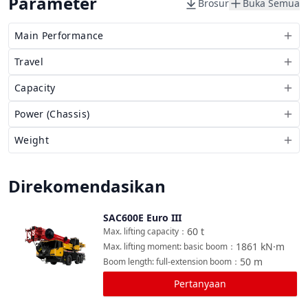
Parameter
Brosur
Buka Semua
Main Performance
Travel
Capacity
Power (Chassis)
Weight
Direkomendasikan
SAC600E Euro III
Bandingkan
60
t
Max. lifting capacity
：
1861
kN·m
Max. lifting moment: basic boom
：
50
m
Boom length: full-extension boom
：
Pertanyaan