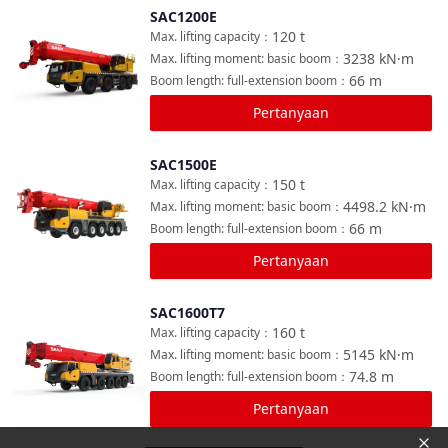
SAC1200E
Bandingkan
120
t
Max. lifting capacity
：
3238
kN·m
Max. lifting moment: basic boom
：
66
m
Boom length: full-extension boom
：
Pertanyaan
SAC1500E
Bandingkan
150
t
Max. lifting capacity
：
4498.2
kN·m
Max. lifting moment: basic boom
：
66
m
Boom length: full-extension boom
：
Pertanyaan
SAC1600T7
Bandingkan
160
t
Max. lifting capacity
：
5145
kN·m
Max. lifting moment: basic boom
：
74.8
m
Boom length: full-extension boom
：
Pertanyaan