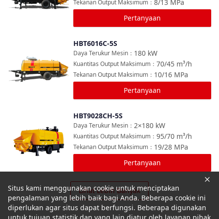
8/13
MPa
Tekanan Output Maksimum
：
Pertanyaan
HBT6016C-5S
Bandingkan
180
kW
Daya Terukur Mesin
：
70/45
m³/h
Kuantitas Output Maksimum
：
10/16
MPa
Tekanan Output Maksimum
：
Pertanyaan
HBT9028CH-5S
Bandingkan
2×180
kW
Daya Terukur Mesin
：
95/70
m³/h
Kuantitas Output Maksimum
：
19/28
MPa
Tekanan Output Maksimum
：
Pertanyaan
Situs kami menggunakan cookie untuk menciptakan
Lihat Lebih Banyak
pengalaman yang lebih baik bagi Anda. Beberapa cookie ini
diperlukan agar situs dapat berfungsi. Beberapa digunakan
untuk tujuan statistik dan yang lain diatur oleh layanan pihak