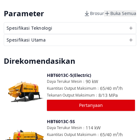
Parameter
Brosur
Buka Semua
Spesifikasi Teknologi
Spesifikasi Utama
Direkomendasikan
HBT6013C-5(Electric)
Bandingkan
90
kW
Daya Terukur Mesin
：
65/40
m³/h
Kuantitas Output Maksimum
：
8/13
MPa
Tekanan Output Maksimum
：
Pertanyaan
HBT6013C-5S
Bandingkan
114
kW
Daya Terukur Mesin
：
65/40
m³/h
Kuantitas Output Maksimum
：