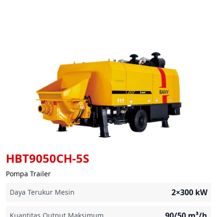
HBT9050CH-5S
Pompa Trailer
2×300
kW
Daya Terukur Mesin
90/50
m³/h
Kuantitas Output Maksimum