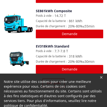
SE861kWh Composite
Comparer
14.72
T
Poids à vide
：
861
kWh
Capacité de la batterie
：
20%-80%≤55min
Durée de chargement
：
Demande
EV318kWh Standard
Comparer
7.7-7.8
T
Poids à vide
：
318
kWh
Capacité de la batterie
：
20%-80%≤30min
Durée de chargement
：
Demande
Notre site utilise des cookies pour créer une meilleure
Voir plus
expérience pour vous. Certains de ces cookies sont
nécessaires au fonctionnement du site. Certains sont utilisés
à des fins statistiques et d'autres sont configurés par des
services tiers. Pour plus d'informations, veuillez lire notre
politique de confidentialité.