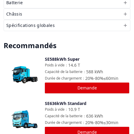
Batterie
Châssis
Spécifications globales
Recommandés
SE588kWh Super
Comparer
14.6
T
Poids à vide
：
588
kWh
Capacité de la batterie
：
20%-80%≤60min
Durée de chargement
：
Demande
SE636kWh Standard
Comparer
10.9
T
Poids à vide
：
636
kWh
Capacité de la batterie
：
20%-80%≤30min
Durée de chargement
：
Demande