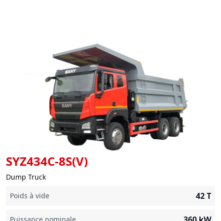
SYZ434C-8S(V)
Dump Truck
42
T
Poids à vide
360
kW
Puissance nominale