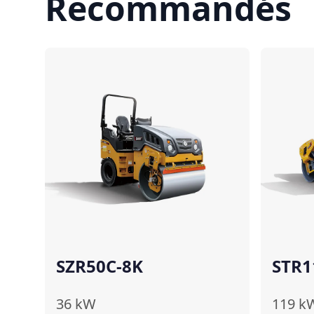
Recommandés
Comparer
SZR50C-8K
STR1
36
kW
119
k