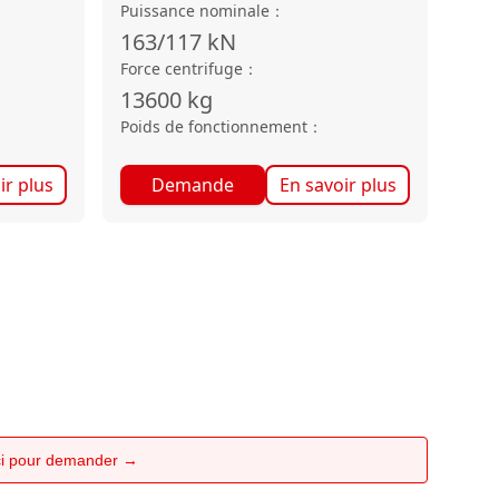
Puissance nominale
：
163/117
kN
Force centrifuge
：
13600
kg
Poids de fonctionnement
：
ir plus
Demande
En savoir plus
ici pour demander →