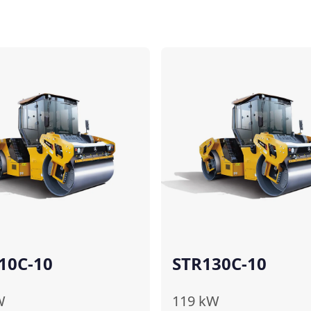
Comparer
10C-10
STR130C-10
W
119
kW