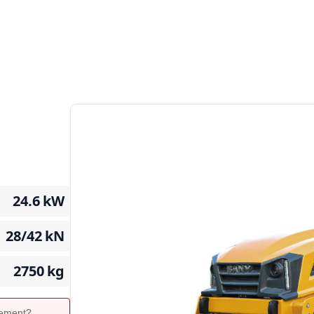
24.6
kW
28/42
kN
2750
kg
ipement?