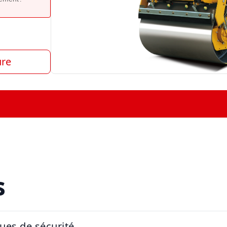
ure
s
ques de sécurité