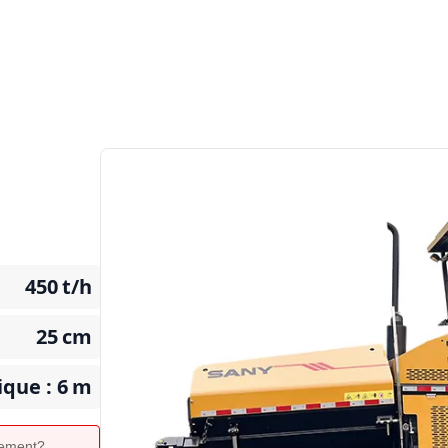
450
t/h
25
cm
que : 6
m
ipement?