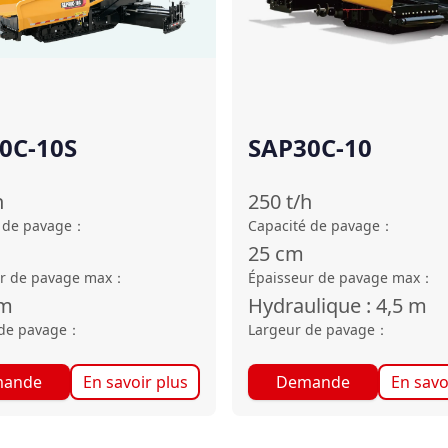
0C-10S
SAP30C-10
h
250
t/h
 de pavage
：
Capacité de pavage
：
25
cm
r de pavage max
：
Épaisseur de pavage max
：
m
Hydraulique : 4,5
m
de pavage
：
Largeur de pavage
：
ande
En savoir plus
Demande
En savo