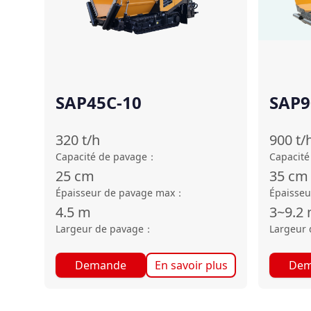
SAP45C-10
SAP9
320
t/h
900
t/
Capacité de pavage
：
Capacité
25
cm
35
cm
Épaisseur de pavage max
：
Épaisseu
4.5
m
3~9.2
Largeur de pavage
：
Largeur 
Demande
En savoir plus
Dem