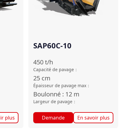
SAP60C-10
450
t/h
Capacité de pavage
：
25
cm
Épaisseur de pavage max
：
Boulonné : 12
m
Largeur de pavage
：
ir plus
Demande
En savoir plus