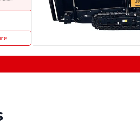
ure
s