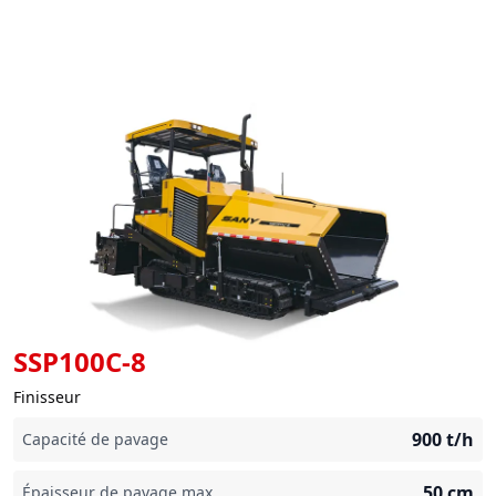
SSP100C-8
Finisseur
900
t/h
Capacité de pavage
50
cm
Épaisseur de pavage max