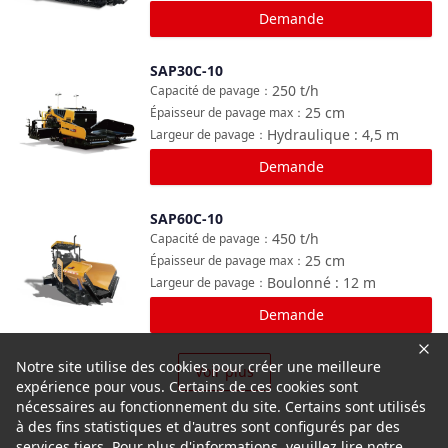
Demande
SAP30C-10
Comparer
250
t/h
Capacité de pavage
：
25
cm
Épaisseur de pavage max
：
Hydraulique : 4,5
m
Largeur de pavage
：
Demande
SAP60C-10
Comparer
450
t/h
Capacité de pavage
：
25
cm
Épaisseur de pavage max
：
Boulonné : 12
m
Largeur de pavage
：
Demande
Notre site utilise des cookies pour créer une meilleure
Voir plus
expérience pour vous. Certains de ces cookies sont
nécessaires au fonctionnement du site. Certains sont utilisés
à des fins statistiques et d'autres sont configurés par des
services tiers. Pour plus d'informations, veuillez lire notre