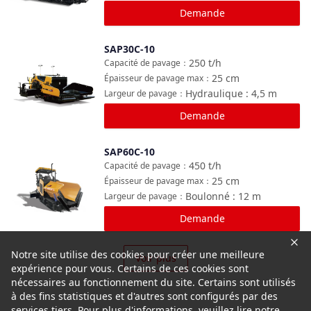
Demande
SAP30C-10
Comparer
250
t/h
Capacité de pavage
：
25
cm
Épaisseur de pavage max
：
Hydraulique : 4,5
m
Largeur de pavage
：
Demande
SAP60C-10
Comparer
450
t/h
Capacité de pavage
：
25
cm
Épaisseur de pavage max
：
Boulonné : 12
m
Largeur de pavage
：
Demande
Notre site utilise des cookies pour créer une meilleure
Voir plus
expérience pour vous. Certains de ces cookies sont
nécessaires au fonctionnement du site. Certains sont utilisés
à des fins statistiques et d'autres sont configurés par des
services tiers. Pour plus d'informations, veuillez lire notre