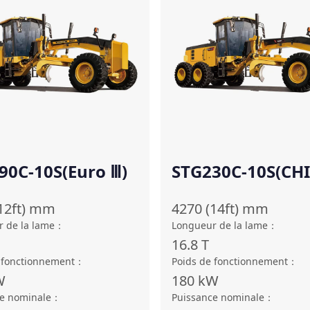
90C-10S(Euro Ⅲ)
STG230C-10S(CH
Ⅲ)
12ft)
mm
4270 (14ft)
mm
 de la lame
：
Longueur de la lame
：
16.8
T
 fonctionnement
：
Poids de fonctionnement
：
W
180
kW
e nominale
：
Puissance nominale
：