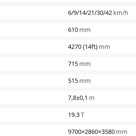
6/9/14/21/30/42
km/h
610
mm
4270 (14ft)
mm
715
mm
515
mm
7,8±0,1
m
19.3
T
9700×2860×3580
mm