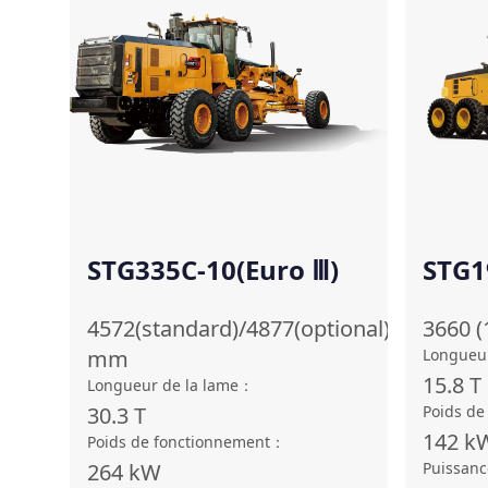
STG335C-10(Euro Ⅲ)
STG1
4572(standard)/4877(optional)
3660 (
mm
Longueur
15.8
T
Longueur de la lame
：
30.3
T
Poids de
142
k
Poids de fonctionnement
：
264
kW
Puissanc