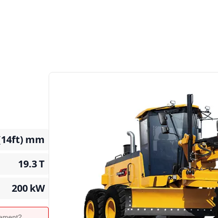
(14ft)
mm
19.3
T
200
kW
ipement?