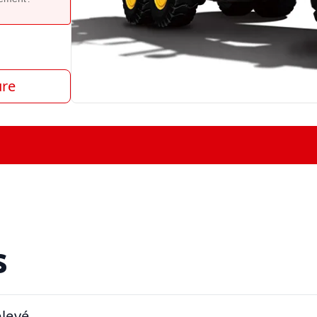
ure
s
levé