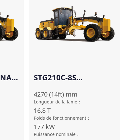
INA
STG210C-8S
(SHANGCHAI)
4270 (14ft)
mm
Longueur de la lame
：
16.8
T
Poids de fonctionnement
：
177
kW
Puissance nominale
：