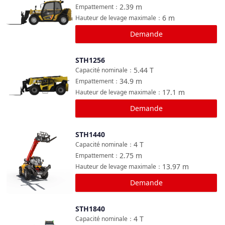
2.39
m
Empattement
：
6
m
Hauteur de levage maximale
：
Demande
STH1256
Comparer
5.44
T
Capacité nominale
：
34.9
m
Empattement
：
17.1
m
Hauteur de levage maximale
：
Demande
STH1440
Comparer
4
T
Capacité nominale
：
2.75
m
Empattement
：
13.97
m
Hauteur de levage maximale
：
Demande
STH1840
Comparer
4
T
Capacité nominale
：