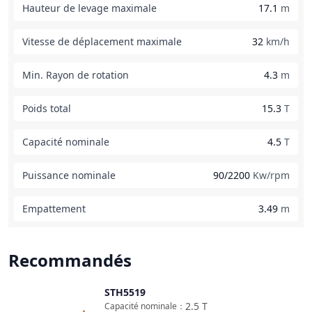
Hauteur de levage maximale
17.1
m
Vitesse de déplacement maximale
32
km/h
Min. Rayon de rotation
4.3
m
Poids total
15.3
T
Capacité nominale
4.5
T
Puissance nominale
90/2200
Kw/rpm
Empattement
3.49
m
Recommandés
STH5519
Comparer
2.5
T
Capacité nominale
：