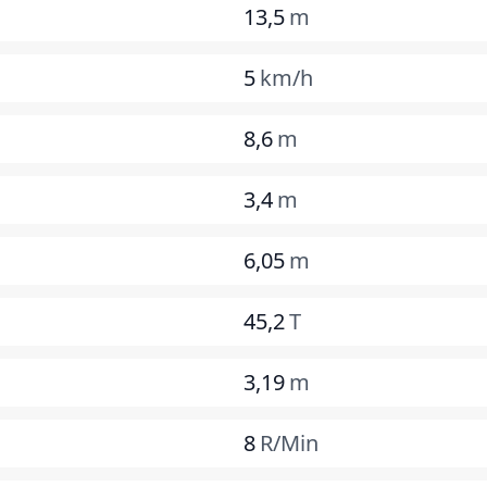
13,5
m
5
km/h
8,6
m
3,4
m
6,05
m
45,2
T
3,19
m
8
R/Min