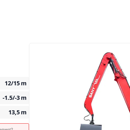
12/15
m
-1.5/-3
m
13,5
m
ipement?