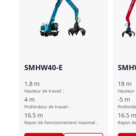
SMHW40-E
SMH
1.8
m
18
m
Hauteur de travail
：
Hauteur 
4
m
-5
m
Profondeur de travail
：
Profonde
16.5
m
16.5
Rayon de fonctionnement maximal
：
Rayon d