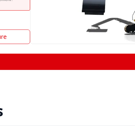
ure
s