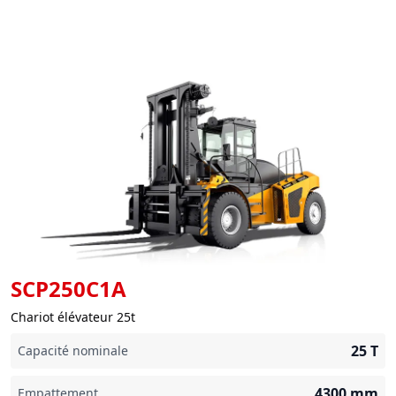
SCP250C1A
Chariot élévateur 25t
25
T
Capacité nominale
4300
mm
Empattement