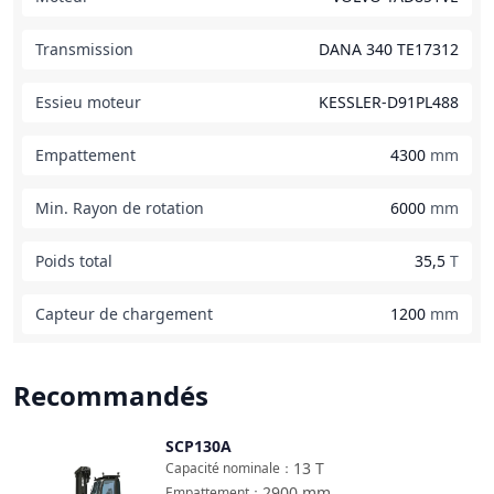
Transmission
DANA 340 TE17312
Essieu moteur
KESSLER-D91PL488
Empattement
4300
mm
Min. Rayon de rotation
6000
mm
Poids total
35,5
T
Capteur de chargement
1200
mm
Recommandés
SCP130A
Comparer
13
T
Capacité nominale
：
2900
mm
Empattement
：