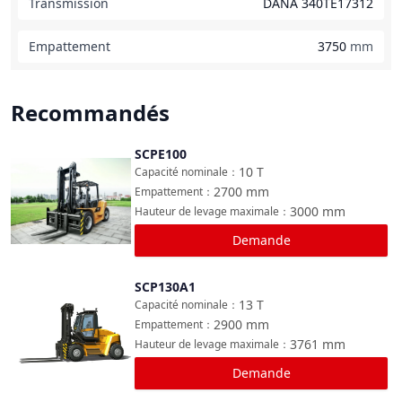
Transmission
DANA 340TE17312
Empattement
3750
mm
Recommandés
SCPE100
Comparer
10
T
Capacité nominale
：
2700
mm
Empattement
：
3000
mm
Hauteur de levage maximale
：
Demande
SCP130A1
Comparer
13
T
Capacité nominale
：
2900
mm
Empattement
：
3761
mm
Hauteur de levage maximale
：
Demande