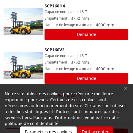
SCP160H4
Comparer
16
T
Capacité nominale
：
3750
mm
Empattement
：
4000
mm
Hauteur de levage maximale
：
Demande
SCP160V2
Comparer
16
T
Capacité nominale
：
3750
mm
Empattement
：
4000
mm
Hauteur de levage maximale
：
Demande
Notre site utilise des cookies pour créer une meilleure
Voir plus
expérience pour vous. Certains de ces cookies sont
nécessaires au fonctionnement du site. Certains sont utilisés
à des fins statistiques et d'autres sont configurés par des
services tiers. Pour plus d'informations, veuillez lire notre
politique de confidentialité.
Paramètres des cookies
Tout accepter