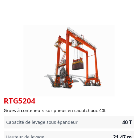
RTG5204
Grues à conteneurs sur pneus en caoutchouc 40t
40
T
Capacité de levage sous épandeur
21,47
m
Hauteur de levage