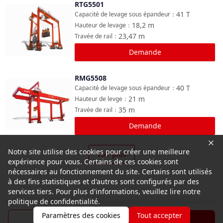
RTG5501
Comparer
41
T
Capacité de levage sous épandeur
：
18,2
m
Hauteur de levage
：
23,47
m
Travée de rail
：
Demande
RMG5508
Comparer
40
T
Capacité de levage sous épandeur
：
21
m
Hauteur de levge
：
35
m
Travée de rail
：
Demande
Notre site utilise des cookies pour créer une meilleure
Voir plus
expérience pour vous. Certains de ces cookies sont
nécessaires au fonctionnement du site. Certains sont utilisés
à des fins statistiques et d'autres sont configurés par des
services tiers. Pour plus d'informations, veuillez lire notre
politique de confidentialité.
Paramètres des cookies
Tout accepter
Brochure
Demande