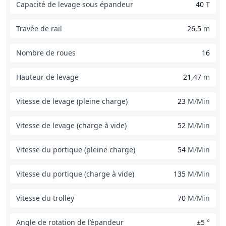
Capacité de levage sous épandeur
40
T
Travée de rail
26,5
m
Nombre de roues
16
Hauteur de levage
21,47
m
Vitesse de levage (pleine charge)
23
M/Min
Vitesse de levage (charge à vide)
52
M/Min
Vitesse du portique (pleine charge)
54
M/Min
Vitesse du portique (charge à vide)
135
M/Min
Vitesse du trolley
70
M/Min
Angle de rotation de l’épandeur
±5
°