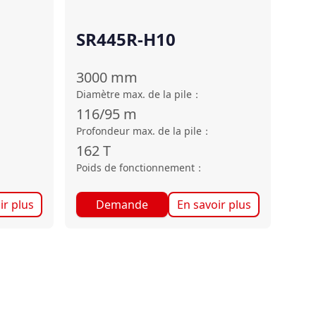
SR445R-H10
3000
mm
Diamètre max. de la pile
：
116/95
m
Profondeur max. de la pile
：
162
T
Poids de fonctionnement
：
ir plus
Demande
En savoir plus