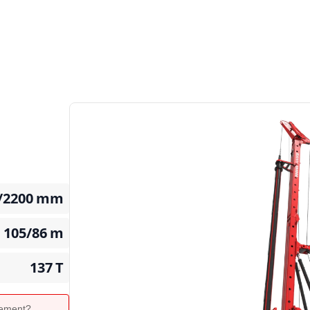
/2200
mm
105/86
m
137
T
ipement?