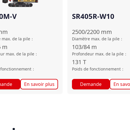
0M-V
SR405R-W10
mm
2500/2200
mm
 max. de la pile
：
Diamètre max. de la pile
：
6
m
103/84
m
ur max. de la pile
：
Profondeur max. de la pile
：
131
T
 fonctionnement
：
Poids de fonctionnement
：
ande
En savoir plus
Demande
En savo