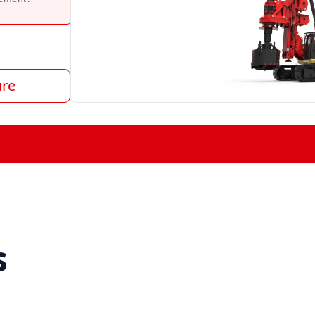
ure
s