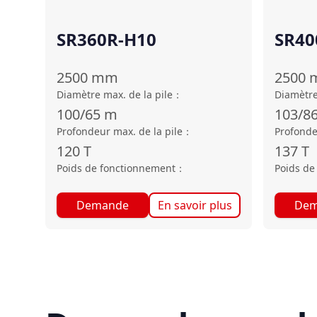
SR360R-H10
SR40
2500
mm
2500
Diamètre max. de la pile
：
Diamètre
100/65
m
103/8
Profondeur max. de la pile
：
Profonde
120
T
137
T
Poids de fonctionnement
：
Poids de
Demande
En savoir plus
Dem