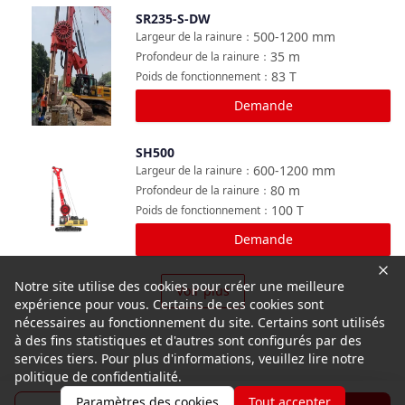
SR235-S-DW
Comparer
500-1200
mm
Largeur de la rainure
：
35
m
Profondeur de la rainure
：
83
T
Poids de fonctionnement
：
Demande
SH500
Comparer
600-1200
mm
Largeur de la rainure
：
80
m
Profondeur de la rainure
：
100
T
Poids de fonctionnement
：
Demande
Notre site utilise des cookies pour créer une meilleure
Voir plus
expérience pour vous. Certains de ces cookies sont
nécessaires au fonctionnement du site. Certains sont utilisés
à des fins statistiques et d'autres sont configurés par des
services tiers. Pour plus d'informations, veuillez lire notre
politique de confidentialité.
Paramètres des cookies
Tout accepter