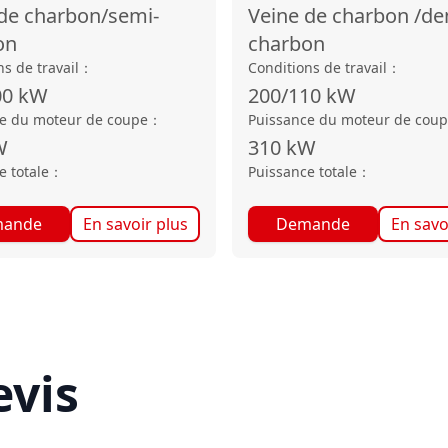
de charbon/semi-
Veine de charbon /de
on
charbon
s de travail
：
Conditions de travail
：
00
kW
200/110
kW
e du moteur de coupe
：
Puissance du moteur de cou
W
310
kW
e totale
：
Puissance totale
：
ande
En savoir plus
Demande
En savo
vis