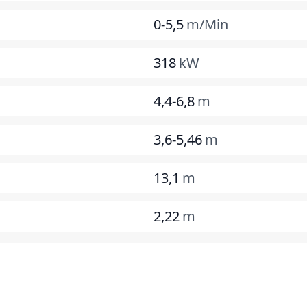
0-5,5
m/Min
318
kW
4,4-6,8
m
3,6-5,46
m
13,1
m
2,22
m