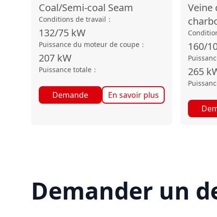
Coal/Semi-coal Seam
Veine 
Conditions de travail
：
charb
132/75
kW
Condition
Puissance du moteur de coupe
：
160/1
207
kW
Puissanc
Puissance totale
：
265
k
Puissanc
Demande
En savoir plus
Dem
Demander un de