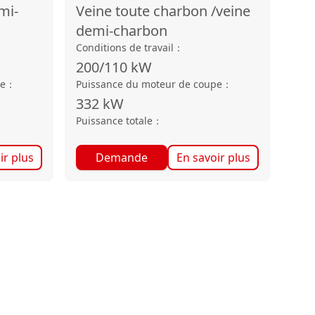
mi-
Veine toute charbon /veine
demi-charbon
Conditions de travail
：
200/110
kW
pe
：
Puissance du moteur de coupe
：
332
kW
Puissance totale
：
ir plus
Demande
En savoir plus