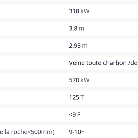
318
kW
3,8
m
2,93
m
Veine toute charbon /d
570
kW
125
T
<9
F
de la roche<500mm)
9-10F