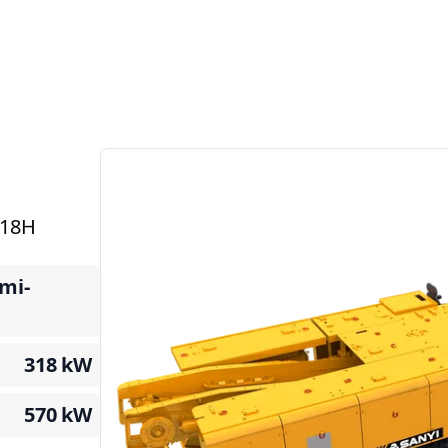
318H
mi-
318
kW
570
kW