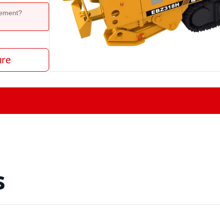
ipement?
ure
s