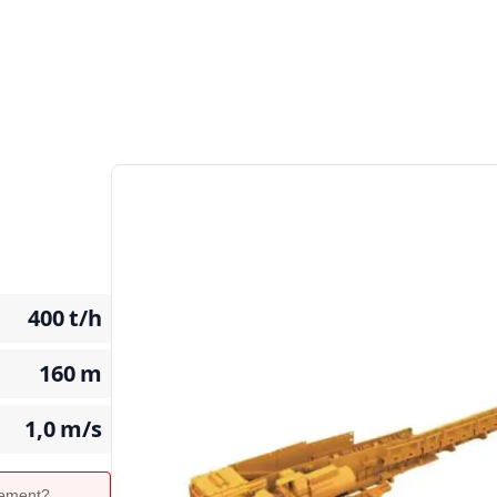
400
t/h
160
m
1,0
m/s
ipement?