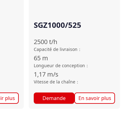
SGZ1000/525
2500
t/h
Capacité de livraison
：
65
m
Longueur de conception
：
1,17
m/s
Vitesse de la chaîne
：
ir plus
Demande
En savoir plus