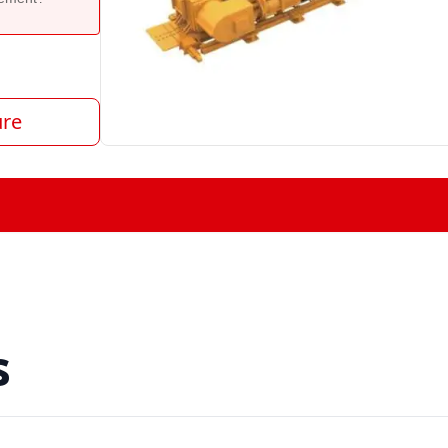
ure
s