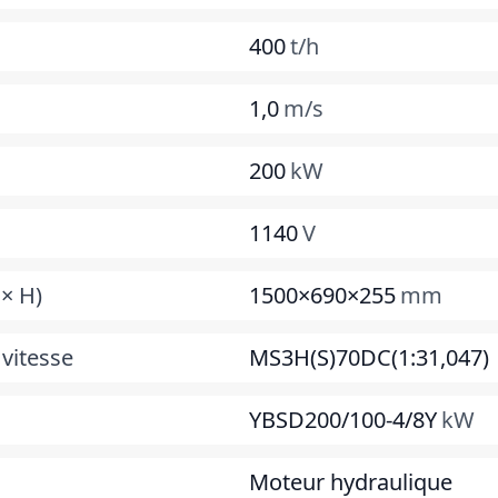
400
t/h
1,0
m/s
200
kW
1140
V
 × H)
1500×690×255
mm
 vitesse
MS3H(S)70DC(1:31,047)
YBSD200/100-4/8Y
kW
Moteur hydraulique