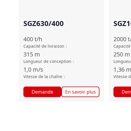
SGZ630/400
SGZ1
400
t/h
2000
t
Capacité de livraison
：
Capacité 
315
m
250
m
Longueur de conception
：
Longueur
1,0
m/s
1,36
m
Vitesse de la chaîne
：
Vitesse d
Demande
En savoir plus
Dem