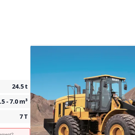
24.5
t
.5 - 7.0
m³
7
T
ipement?