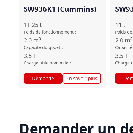
SW936K1 (Cummins)
SW93
11.25
t
11
t
Poids de fonctionnement
：
Poids de
2.0
m³
2.0
m³
Capacité du godet
：
Capacité
3.5
T
3.5
T
Charge utile nominale
：
Charge u
Demande
En savoir plus
Dem
Demander un de