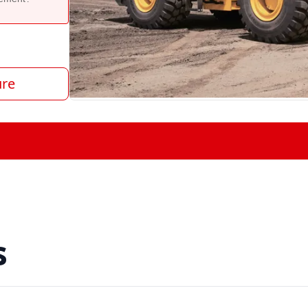
ure
s