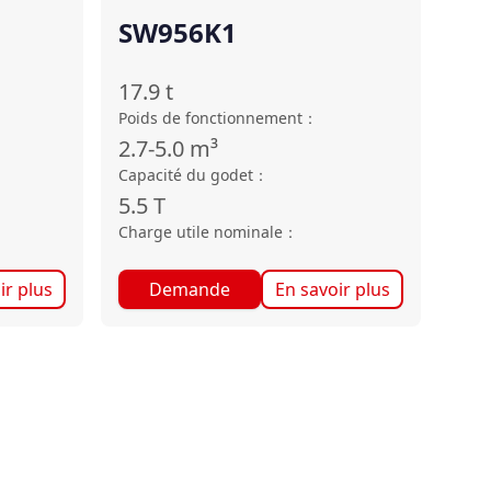
SW956K1
17.9
t
Poids de fonctionnement
：
2.7-5.0
m³
Capacité du godet
：
5.5
T
Charge utile nominale
：
ir plus
Demande
En savoir plus