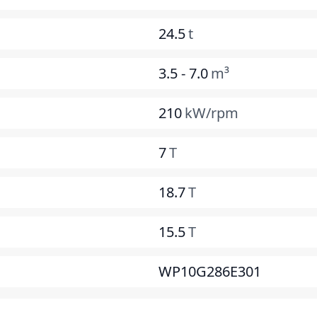
24.5
t
3.5 - 7.0
m³
210
kW/rpm
7
T
18.7
T
15.5
T
WP10G286E301