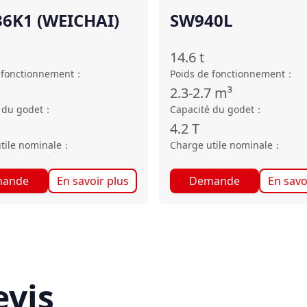
6K1 (WEICHAI)
SW940L
14.6
t
 fonctionnement
：
Poids de fonctionnement
：
2.3-2.7
m³
 du godet
：
Capacité du godet
：
4.2
T
tile nominale
：
Charge utile nominale
：
ande
En savoir plus
Demande
En savo
vis