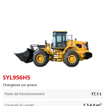
SYL956H5
Chargeuse sur pneus
17,1
t
Poids de fonctionnement
2,7-4,0
m³
Capacité du godet