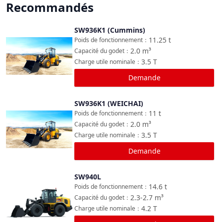
Recommandés
SW936K1 (Cummins)
Comparer
11.25
t
Poids de fonctionnement
：
2.0
m³
Capacité du godet
：
3.5
T
Charge utile nominale
：
Demande
SW936K1 (WEICHAI)
Comparer
11
t
Poids de fonctionnement
：
2.0
m³
Capacité du godet
：
3.5
T
Charge utile nominale
：
Demande
SW940L
Comparer
14.6
t
Poids de fonctionnement
：
2.3-2.7
m³
Capacité du godet
：
4.2
T
Charge utile nominale
：