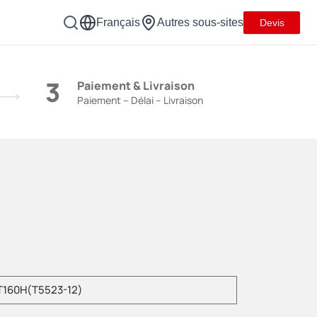
Français
Autres sous-sites
Devis
3
Paiement & Livraison
Paiement – Délai – Livraison
ez saisir le modèle de produit.