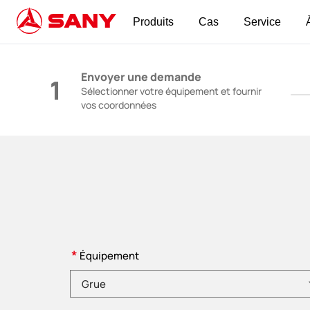
Produits
Cas
Service
Machines de construction | Équipement de bé
Envoyer une demande
1
Sélectionner votre équipement et fournir
vos coordonnées
*
Équipement
Veuillez choisir la catégorie de produit.