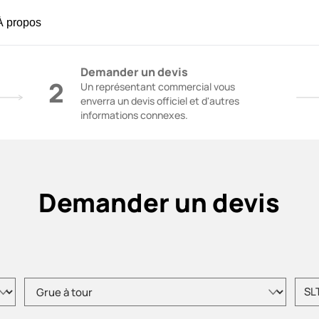
À propos
ton | Grues de construction - SANY Group
Demander un devis
2
Un représentant commercial vous
enverra un devis officiel et d'autres
informations connexes.
Demander un devis
Veuillez choisir le type de produit.
Veuill