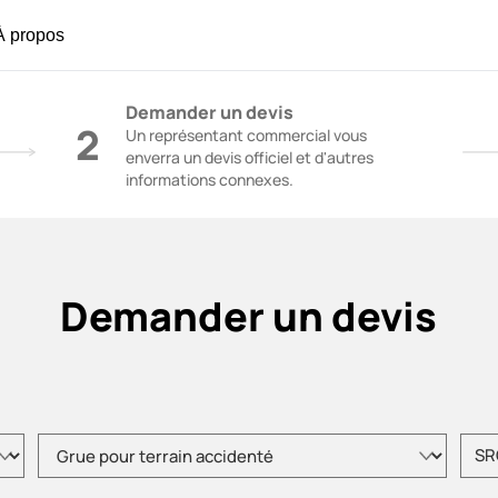
À propos
ton | Grues de construction - SANY Group
Demander un devis
2
Un représentant commercial vous
enverra un devis officiel et d'autres
informations connexes.
Demander un devis
Veuillez choisir le type de produit.
Veuill