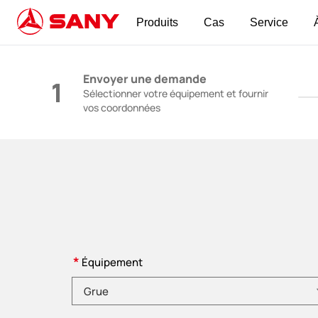
Produits
Cas
Service
Machines de construction | Équipement de bé
Envoyer une demande
1
Sélectionner votre équipement et fournir
vos coordonnées
*
Équipement
Veuillez choisir la catégorie de produit.