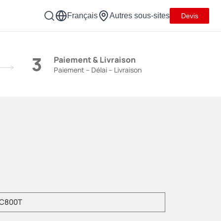
Français
Autres sous-sites
Devis
3
Paiement & Livraison
Paiement – Délai – Livraison
ez saisir le modèle de produit.