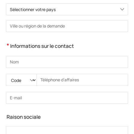
Sélectionner votre pays
Veuillez choisir le pays.
Veuillez saisir la ville ou la région.
*
Informations sur le contact
Veuillez saisir le nom
Veuillez saisir le code national
Veuillez saisir l'indicatif régional
Veuillez saisir le numéro de téléphone.
Veuillez saisir le numéro de téléphone correct(8-15)
Veuillez saisir l’adresse e-mail
Veuillez saisir l’adresse e-mail correcte
Raison sociale