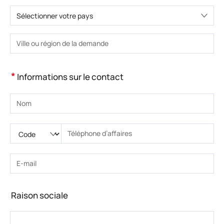
Sélectionner votre pays
Veuillez choisir le pays.
Veuillez saisir la ville ou la région.
*
Informations sur le contact
Veuillez saisir le nom
Veuillez saisir le code national
Veuillez saisir l'indicatif régional
Veuillez saisir le numéro de téléphone.
Veuillez saisir le numéro de téléphone correct(8-15)
Veuillez saisir l’adresse e-mail
Veuillez saisir l’adresse e-mail correcte
Raison sociale