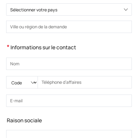
Sélectionner votre pays
Veuillez choisir le pays.
Veuillez saisir la ville ou la région.
*
Informations sur le contact
Veuillez saisir le nom
Veuillez saisir le code national
Veuillez saisir l'indicatif régional
Veuillez saisir le numéro de téléphone.
Veuillez saisir le numéro de téléphone correct(8-15)
Veuillez saisir l’adresse e-mail
Veuillez saisir l’adresse e-mail correcte
Raison sociale