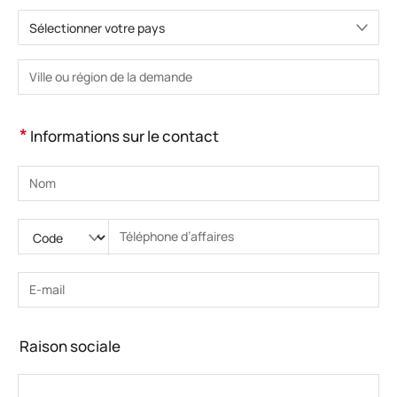
Sélectionner votre pays
Veuillez choisir le pays.
Veuillez saisir la ville ou la région.
*
Informations sur le contact
Veuillez saisir le nom
Veuillez saisir le code national
Veuillez saisir l'indicatif régional
Veuillez saisir le numéro de téléphone.
Veuillez saisir le numéro de téléphone correct(8-15)
Veuillez saisir l’adresse e-mail
Veuillez saisir l’adresse e-mail correcte
Raison sociale