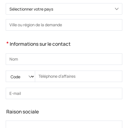
Sélectionner votre pays
Veuillez choisir le pays.
Veuillez saisir la ville ou la région.
*
Informations sur le contact
Veuillez saisir le nom
Veuillez saisir le code national
Veuillez saisir l'indicatif régional
Veuillez saisir le numéro de téléphone.
Veuillez saisir le numéro de téléphone correct(8-15)
Veuillez saisir l’adresse e-mail
Veuillez saisir l’adresse e-mail correcte
Raison sociale