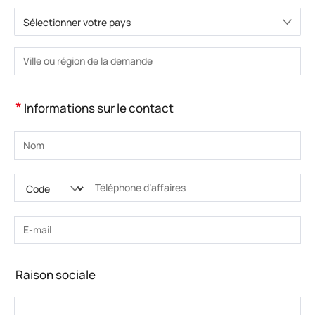
Sélectionner votre pays
Veuillez choisir le pays.
Veuillez saisir la ville ou la région.
*
Informations sur le contact
Veuillez saisir le nom
Veuillez saisir le code national
Veuillez saisir l'indicatif régional
Veuillez saisir le numéro de téléphone.
Veuillez saisir le numéro de téléphone correct(8-15)
Veuillez saisir l’adresse e-mail
Veuillez saisir l’adresse e-mail correcte
Raison sociale