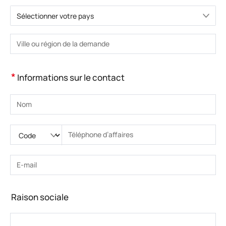
Sélectionner votre pays
Veuillez choisir le pays.
Veuillez saisir la ville ou la région.
*
Informations sur le contact
Veuillez saisir le nom
Veuillez saisir le code national
Veuillez saisir l'indicatif régional
Veuillez saisir le numéro de téléphone.
Veuillez saisir le numéro de téléphone correct(8-15)
Veuillez saisir l’adresse e-mail
Veuillez saisir l’adresse e-mail correcte
Raison sociale