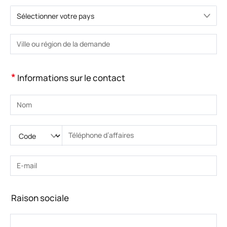
Sélectionner votre pays
Veuillez choisir le pays.
Veuillez saisir la ville ou la région.
*
Informations sur le contact
Veuillez saisir le nom
Veuillez saisir le code national
Veuillez saisir l'indicatif régional
Veuillez saisir le numéro de téléphone.
Veuillez saisir le numéro de téléphone correct(8-15)
Veuillez saisir l’adresse e-mail
Veuillez saisir l’adresse e-mail correcte
Raison sociale