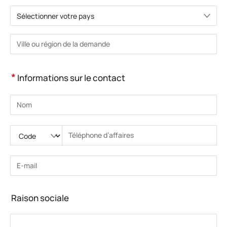
Sélectionner votre pays
Veuillez choisir le pays.
Veuillez saisir la ville ou la région.
*
Informations sur le contact
Veuillez saisir le nom
Veuillez saisir le code national
Veuillez saisir l'indicatif régional
Veuillez saisir le numéro de téléphone.
Veuillez saisir le numéro de téléphone correct(8-15)
Veuillez saisir l’adresse e-mail
Veuillez saisir l’adresse e-mail correcte
Raison sociale