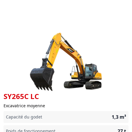
SY265C LC
Excavatrice moyenne
1,3
m³
Capacité du godet
27
t
Poids de fonctionnement