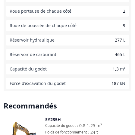
Roue porteuse de chaque côté
2
Roue de poussée de chaque côté
9
Réservoir hydraulique
277
L
Réservoir de carburant
465
L
Capacité du godet
1,3
m³
Force d’excavation du godet
187
kN
Recommandés
SY235H
Comparer
0.8-1.25
m³
Capacité du godet
：
24
t
Poids de fonctionnement
：