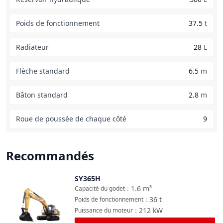
Poids de fonctionnement
37.5
t
Radiateur
28
L
Flèche standard
6.5
m
Bâton standard
2.8
m
Roue de poussée de chaque côté
9
Recommandés
SY365H
Comparer
1.6
m³
Capacité du godet
：
36
t
Poids de fonctionnement
：
212
kW
Puissance du moteur
：