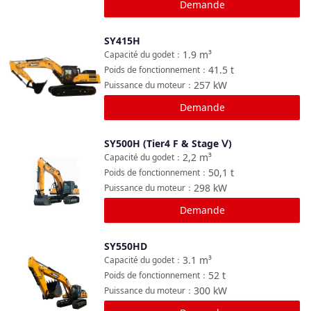
Demande
SY415H
Comparer
1.9
m³
Capacité du godet
：
41.5
t
Poids de fonctionnement
：
257
kW
Puissance du moteur
：
Demande
SY500H (Tier4 F & Stage Ⅴ)
Comparer
2,2
m³
Capacité du godet
：
50,1
t
Poids de fonctionnement
：
298
kW
Puissance du moteur
：
Demande
SY550HD
Comparer
3.1
m³
Capacité du godet
：
52
t
Poids de fonctionnement
：
300
kW
Puissance du moteur
：