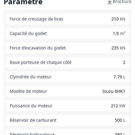
Paramètre
Brochure
Force de creusage de bras
210
kN
Capacité du godet
1.9
m³
Force d’excavation du godet
235
kN
Roue porteuse de chaque côté
2
Clyindrée du moteur
7.79
L
Modèle de moteur
Isuzu 6HK1
Puissance du moteur
212
kW
Réservoir de carburant
500
L
Réservoir hydraulique
380
L