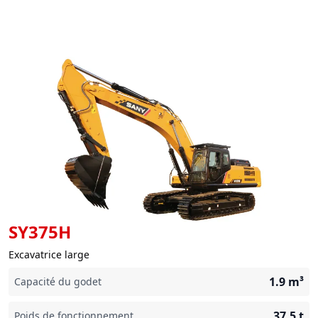
SY375H
Excavatrice large
1.9
m³
Capacité du godet
37.5
t
Poids de fonctionnement