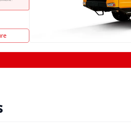
ure
s