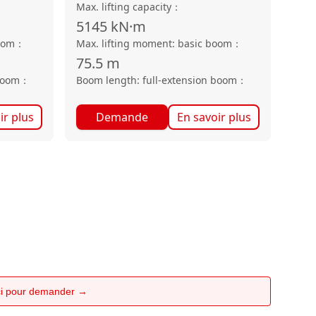
Max. lifting capacity
：
5145
kN·m
oom
：
Max. lifting moment: basic boom
：
75.5
m
boom
：
Boom length: full-extension boom
：
ir plus
Demande
En savoir plus
ici pour demander →