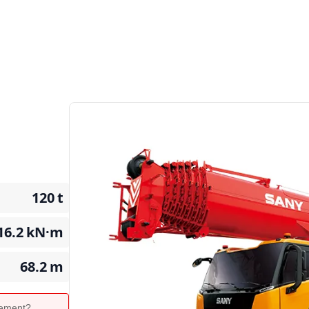
120
t
16.2
kN·m
68.2
m
ipement?