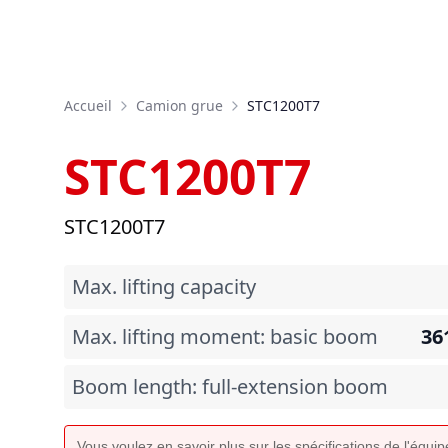
Accueil
Camion grue
STC1200T7
STC1200T7
STC1200T7
Max. lifting capacity
Max. lifting moment: basic boom
36
Boom length: full-extension boom
Vous voulez en savoir plus sur les spécifications de l'équ