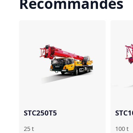
Recommandés
Comparer
STC250T5
STC1
25
t
100
t