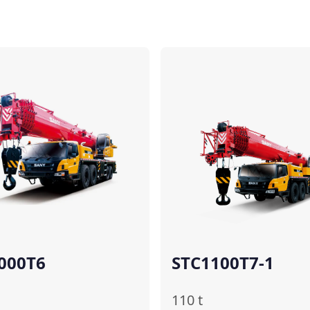
Comparer
000T6
STC1100T7-1
110
t