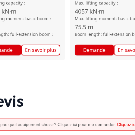
ing capacity
：
Max. lifting capacity
：
kN·m
4057
kN·m
ting moment: basic boom
：
Max. lifting moment: basic b
75.5
m
gth: full-extension boom
：
Boom length: full-extension 
ande
En savoir plus
Demande
En savo
vis
 pas quel équipement choisir? Cliquez ici pour me demander.
Cliquez 