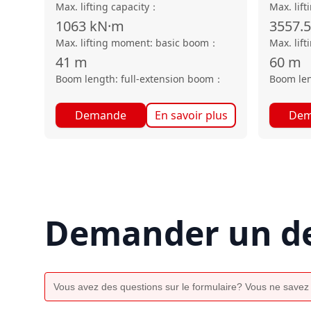
Max. lifting capacity
：
Max. lift
1063
kN·m
3557.5
Max. lifting moment: basic boom
：
Max. lif
41
m
60
m
Boom length: full-extension boom
：
Boom len
Demande
En savoir plus
Dem
Demander un de
Vous avez des questions sur le formulaire? Vous ne savez