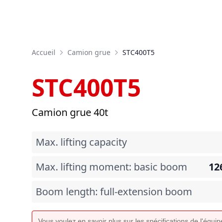
Accueil
Camion grue
STC400T5
STC400T5
Camion grue 40t
Max. lifting capacity
Max. lifting moment: basic boom
12
Boom length: full-extension boom
Vous voulez en savoir plus sur les spécifications de l'équ