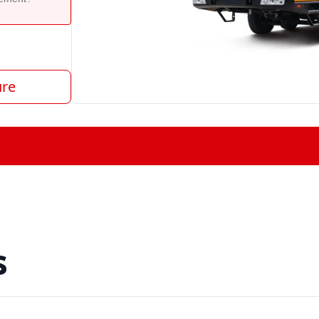
ure
s