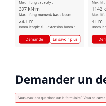
Max. lifting capacity
：
Max. lift
397
kN·m
1142
Max. lifting moment: basic boom
：
Max. lif
28.1
m
41
m
Boom length: full-extension boom
：
Boom len
Demande
En savoir plus
Dem
Demander un de
Vous avez des questions sur le formulaire? Vous ne savez