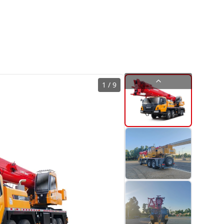
1
/
9