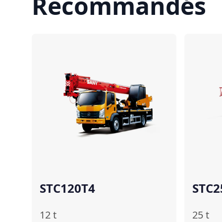
Recommandés
Comparer
STC120T4
STC2
12
t
25
t