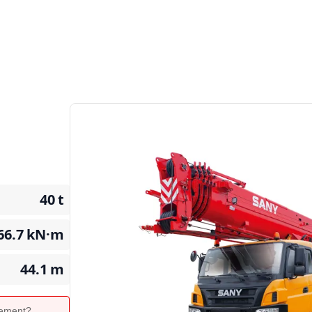
40
t
66.7
kN·m
44.1
m
ipement?