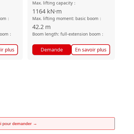
Max. lifting capacity
：
1164
kN·m
oom
：
Max. lifting moment: basic boom
：
42.2
m
boom
：
Boom length: full-extension boom
：
ir plus
Demande
En savoir plus
ici pour demander →