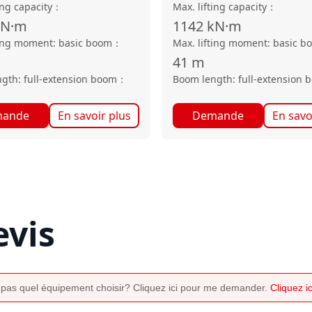
ing capacity
：
Max. lifting capacity
：
kN·m
1142
kN·m
ting moment: basic boom
：
Max. lifting moment: basic b
41
m
gth: full-extension boom
：
Boom length: full-extension 
ande
En savoir plus
Demande
En savo
vis
 pas quel équipement choisir? Cliquez ici pour me demander.
Cliquez 