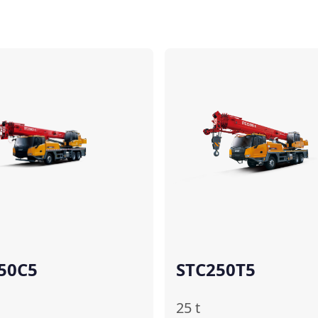
Comparer
50C5
STC250T5
25
t