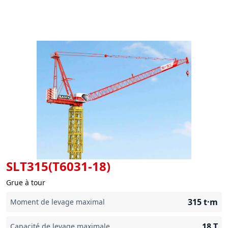
SLT315(T6031-18)
Grue à tour
315
t·m
Moment de levage maximal
18
T
Capacité de levage maximale